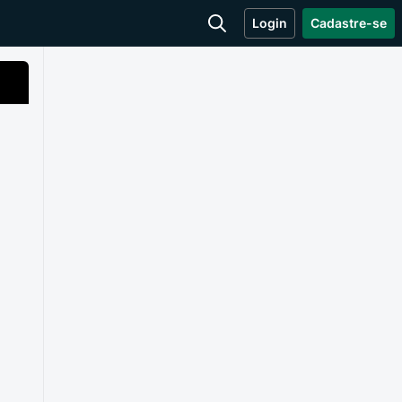
Login
Cadastre-se